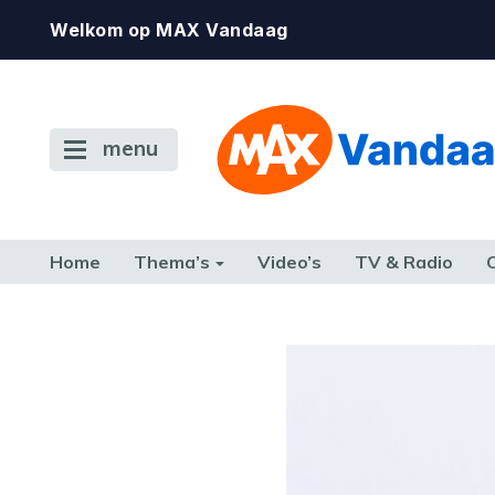
Welkom op MAX Vandaag
menu
Home
Thema’s
Video’s
TV & Radio
CONSUMENT
ETEN & DRINKEN
FAMILIE & RELATIE
GELD, W
TERUG NAAR TOEN