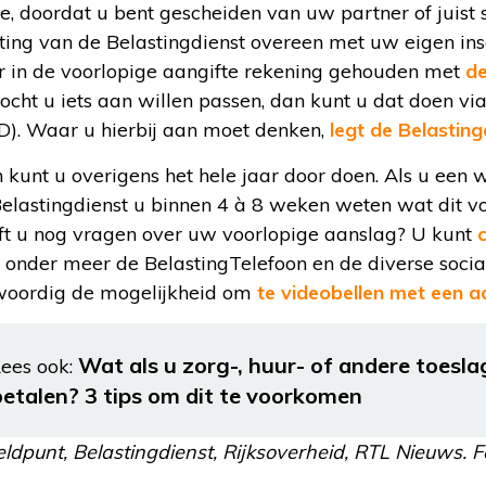
ie, doordat u bent gescheiden van uw partner of juis
ing van de Belastingdienst overeen met uw eigen in
er in de voorlopige aangifte rekening gehouden met
de
ocht u iets aan willen passen, dan kunt u dat doen vi
D). Waar u hierbij aan moet denken,
legt de Belasting
 kunt u overigens het hele jaar door doen. Als u een w
Belastingdienst u binnen 4 à 8 weken weten wat dit v
ft u nog vragen over uw voorlopige aanslag? U kunt
ia onder meer de BelastingTelefoon en de diverse soci
nwoordig de mogelijkheid om
te videobellen met een a
Wat als u zorg-, huur- of andere toesl
ees ook:
betalen? 3 tips om dit te voorkomen
ldpunt, Belastingdienst, Rijksoverheid, RTL Nieuws. Fo