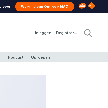
NPO Star
Omroep MAX
s voor
Word lid van Omroep MAX
Inloggen
Registreren
s
Podcast
Oproepen
CULTUUR
NATUUR & MILIEU
REIZEN & VERKEER