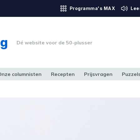
Programma's MAX
Lee
Dé website voor de 50-plusser
Onze columnisten
Recepten
Prijsvragen
Puzzel
ERK & RECHT
GEZONDHEID & SPORT
HUIS, TUIN & HOBBY
MEDIA & 