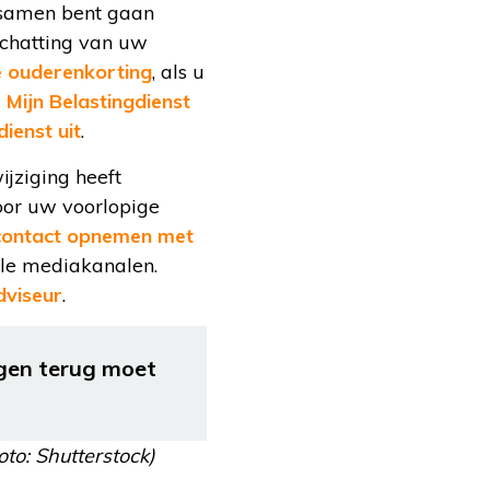
t samen bent gaan
schatting van uw
 ouderenkorting
, als u
a
Mijn Belastingdienst
dienst uit
.
ijziging heeft
oor uw voorlopige
contact opnemen met
ale mediakanalen.
dviseur
.
agen terug moet
to: Shutterstock)