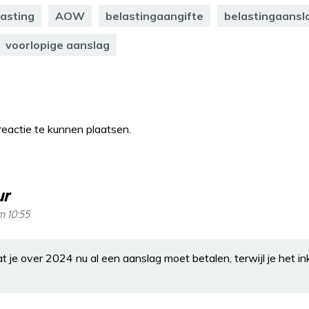
asting
AOW
belastingaangifte
belastingaansl
voorlopige aanslag
eactie te kunnen plaatsen.
ur
m 10:55
dat je over 2024 nu al een aanslag moet betalen, terwijl je het