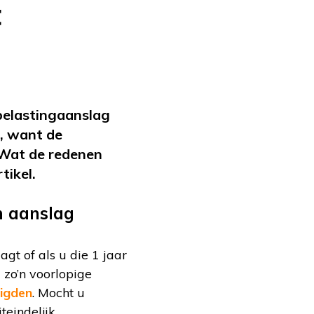
t
belastingaanslag
, want de
 Wat de redenen
tikel.
 aanslag
gt of als u die 1 jaar
 zo’n voorlopige
tigden
. Mocht u
teindelijk