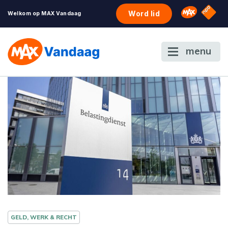
NPO S
Omroep 
Word lid
Welkom op MAX Vandaag
menu
GELD, WERK & RECHT