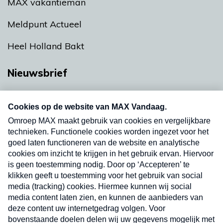
MAX vakantieman
Meldpunt Actueel
Heel Holland Bakt
Nieuwsbrief
Neem hier een gratis abonnement op onze
nieuwsbrief. Elke vrijdag- en dinsdagochtend in
uw mailbox.
Verzend