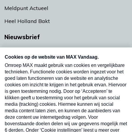
Meldpunt Actueel
Heel Holland Bakt
Nieuwsbrief
Neem hier een gratis abonnement op onze
nieuwsbrief. Elke vrijdag- en dinsdagochtend in
uw mailbox.
Verzend