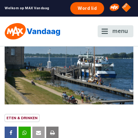
NPO S
Omroep 
Word lid
Welkom op MAX Vandaag
menu
ETEN & DRINKEN