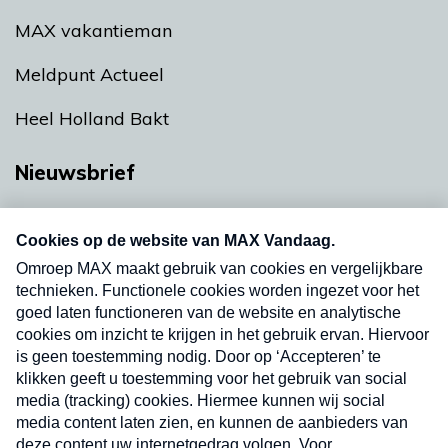
MAX vakantieman
Meldpunt Actueel
Heel Holland Bakt
Nieuwsbrief
Neem hier een gratis abonnement op onze
nieuwsbrief. Elke vrijdag- en dinsdagochtend in
uw mailbox.
Verzend