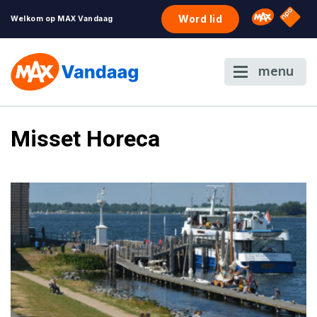
NPO S
Omroep 
Word lid
Welkom op MAX Vandaag
menu
Misset Horeca