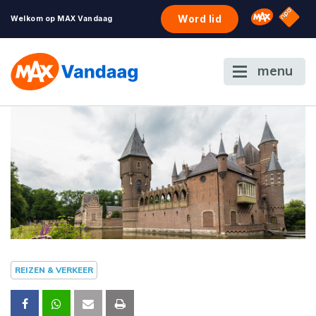
NPO S
Omroep 
Word lid
Welkom op MAX Vandaag
menu
REIZEN & VERKEER