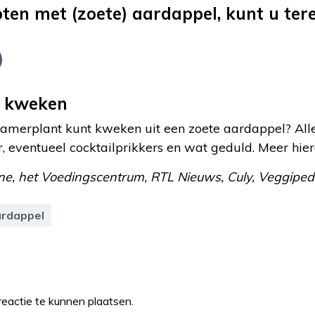
ten met (zoete) aardappel, kunt u ter
t kweken
kamerplant kunt kweken uit een zoete aardappel? All
er, eventueel cocktailprikkers en wat geduld. Meer hie
e, het Voedingscentrum, RTL Nieuws, Culy, Veggipedia
ardappel
eactie te kunnen plaatsen.