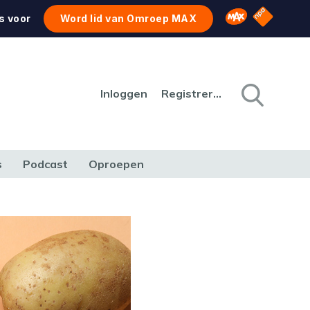
NPO Star
Omroep MAX
s voor
Word lid van Omroep MAX
Inloggen
Registreren
s
Podcast
Oproepen
CULTUUR
NATUUR & MILIEU
REIZEN & VERKEER