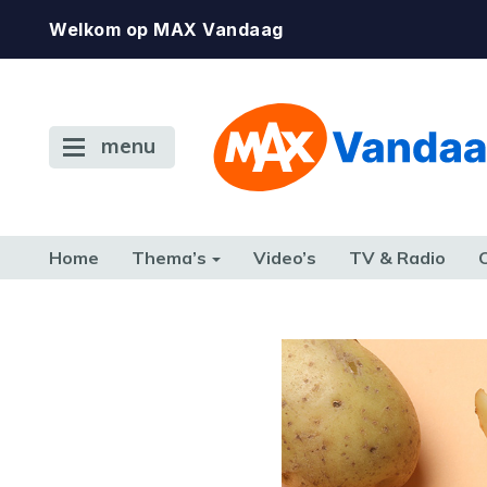
Welkom op MAX Vandaag
menu
Home
Thema’s
Video’s
TV & Radio
CONSUMENT
ETEN & DRINKEN
FAMILIE & RELATIE
GELD, W
TERUG NAAR TOEN