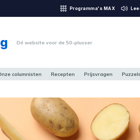
Programma's MAX
Lee
Dé website voor de 50-plusser
Onze columnisten
Recepten
Prijsvragen
Puzzel
ERK & RECHT
GEZONDHEID & SPORT
HUIS, TUIN & HOBBY
MEDIA & 