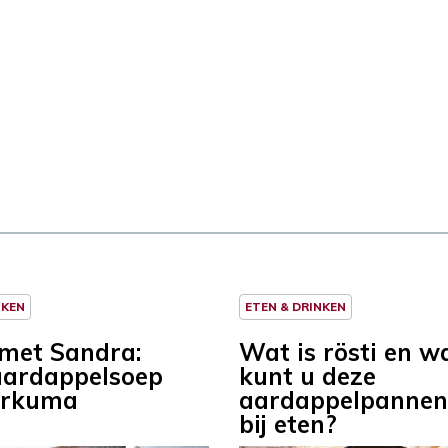
NKEN
ETEN & DRINKEN
met Sandra:
Wat is rösti en w
aardappelsoep
kunt u deze
urkuma
aardappelpannen
bij eten?