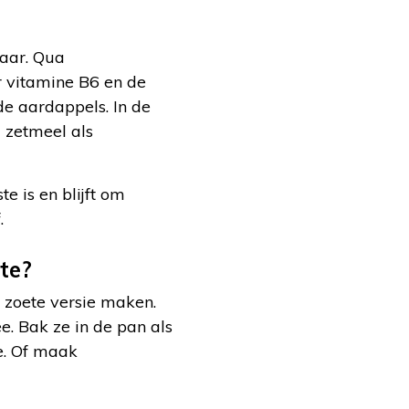
waar. Qua
 vitamine B6 en de
 de aardappels. In de
l zetmeel als
e is en blijft om
.
te?
 zoete versie maken.
e. Bak ze in de pan als
de. Of maak