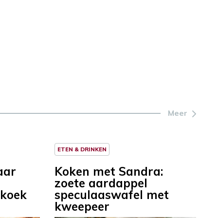
Meer
ETEN & DRINKEN
aar
Koken met Sandra:
zoete aardappel
koek
speculaaswafel met
kweepeer