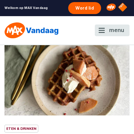
NPO S
Omroep 
Word lid
Welkom op MAX Vandaag
menu
ETEN & DRINKEN