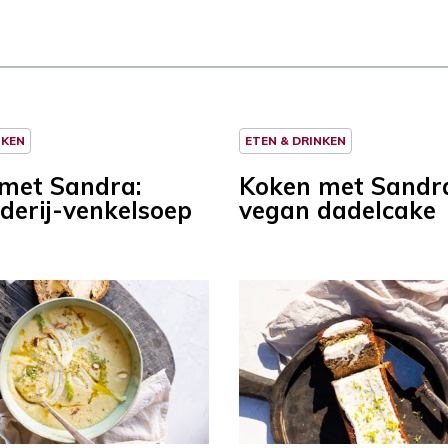
NKEN
ETEN & DRINKEN
met Sandra:
Koken met Sandr
lderij-venkelsoep
vegan dadelcake