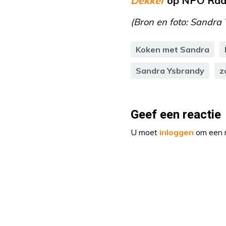
Dekker
op NPO Radi
(Bron en foto: Sandra
Koken met Sandra
Sandra Ysbrandy
z
Geef een reactie
U moet
inloggen
om een r