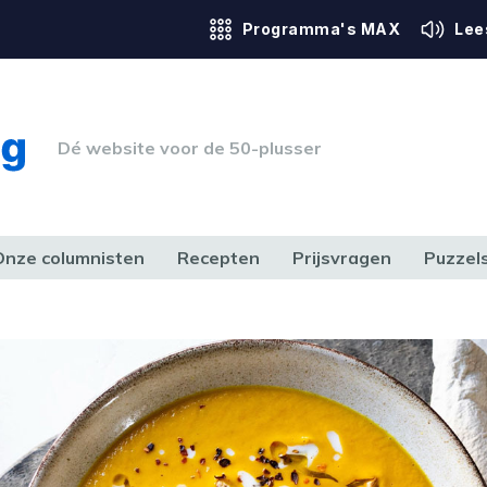
Programma's MAX
Lee
Dé website voor de 50-plusser
Onze columnisten
Recepten
Prijsvragen
Puzzel
ERK & RECHT
GEZONDHEID & SPORT
HUIS, TUIN & HOBBY
MEDIA & 