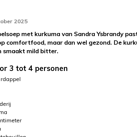
tober 2025
elsoep met kurkuma van Sandra Ysbrandy past 
 kop comfortfood, maar dan wel gezond. De kur
n smaakt mild bitter.
or 3 tot 4 personen
ardappel
derij
uma
entimeter
n
ntebouillon