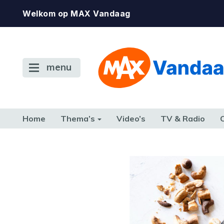
Welkom op MAX Vandaag
menu
Home
Thema’s
Video’s
TV & Radio
CONSUMENT
ETEN & DRINKEN
FAMILIE & RELATIE
GELD, W
TERUG NAAR TOEN