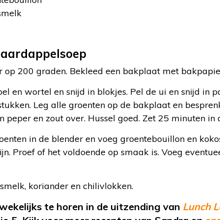
osmelk
 aardappelsoep
 op 200 graden. Bekleed een bakplaat met bakpapie
l en wortel en snijd in blokjes. Pel de ui en snijd in p
stukken. Leg alle groenten op de bakplaat en besprenke
 peper en zout over. Hussel goed. Zet 25 minuten in 
oenten in de blender en voeg groentebouillon en kok
jn. Proef of het voldoende op smaak is. Voeg eventue
melk, koriander en chilivlokken.
wekelijks te horen in de uitzending van
Lunch L