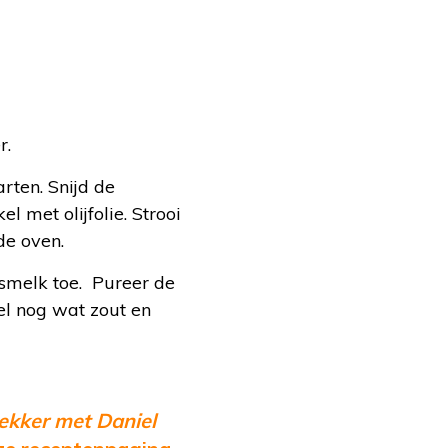
r.
arten. Snijd de
l met olijfolie. Strooi
de oven.
osmelk toe. Pureer de
el nog wat zout en
ekker met Daniel