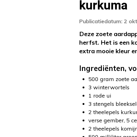
kurkuma
Publicatiedatum: 2 ok
Deze zoete aardapp
herfst. Het is een
extra mooie kleur e
Ingrediënten, vo
500 gram zoete a
3 winterwortels
1 rode ui
3 stengels bleeksel
2 theelepels kurk
verse gember, 5 c
2 theelepels komij
500 milliliter groe