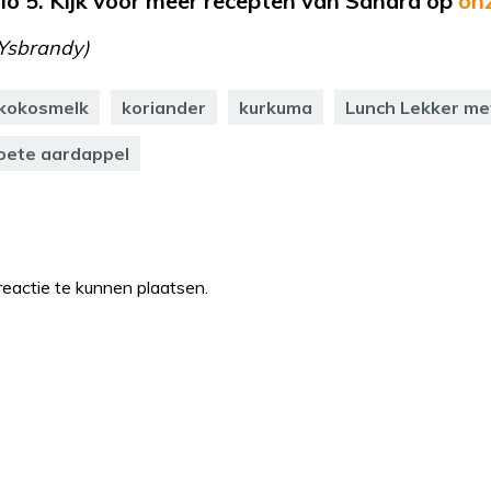
o 5. Kijk voor meer recepten van Sandra op
on
 Ysbrandy)
kokosmelk
koriander
kurkuma
Lunch Lekker me
oete aardappel
eactie te kunnen plaatsen.