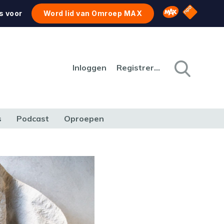
NPO Star
Omroep MAX
s voor
Word lid van Omroep MAX
Inloggen
Registreren
s
Podcast
Oproepen
CULTUUR
NATUUR & MILIEU
REIZEN & VERKEER