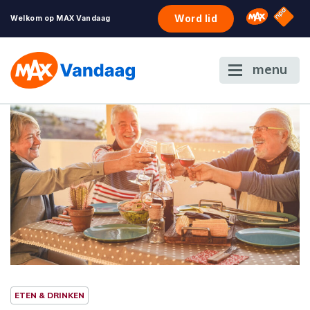
NPO S
Omroep 
Word lid
Welkom op MAX Vandaag
menu
ETEN & DRINKEN