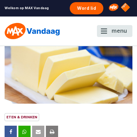
NPO S
Omroep 
Word lid
Welkom op MAX Vandaag
menu
ETEN & DRINKEN