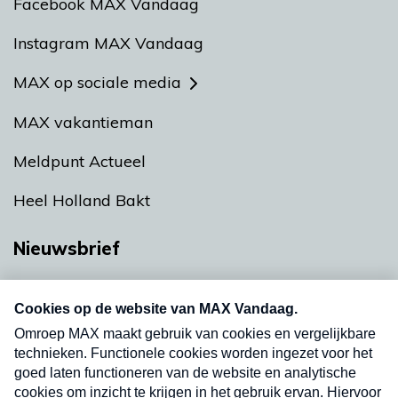
Facebook MAX Vandaag
Instagram MAX Vandaag
MAX op sociale media
MAX vakantieman
Meldpunt Actueel
Heel Holland Bakt
Nieuwsbrief
Neem hier een gratis abonnement op onze
nieuwsbrief. Elke vrijdag- en dinsdagochtend in
uw mailbox.
Verzend