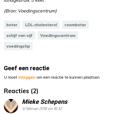
landgebruik 5 keer.
(Bron: Voedingscentrum)
boter
LDL-cholesterol
roomboter
schijf van vijf
Voedingscentrum
voedingstip
Geef een reactie
U moet
inloggen
om een reactie te kunnen plaatsen.
Reacties (2)
Mieke Schepens
12 februari 2018 om 16:32