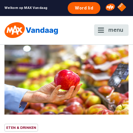
NPO S
Omroep 
Word lid
Welkom op MAX Vandaag
menu
ETEN & DRINKEN