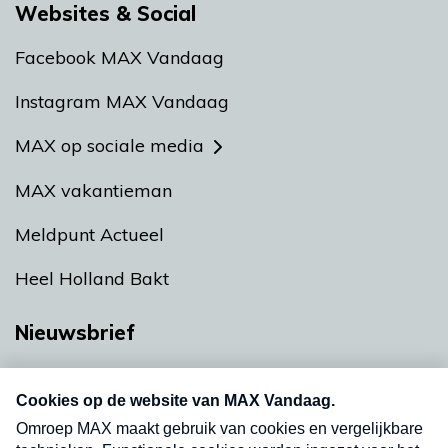
Websites & Social
Facebook MAX Vandaag
Instagram MAX Vandaag
MAX op sociale media
MAX vakantieman
Meldpunt Actueel
Heel Holland Bakt
Nieuwsbrief
Neem hier een gratis abonnement op onze
nieuwsbrief. Elke vrijdag- en dinsdagochtend in
uw mailbox.