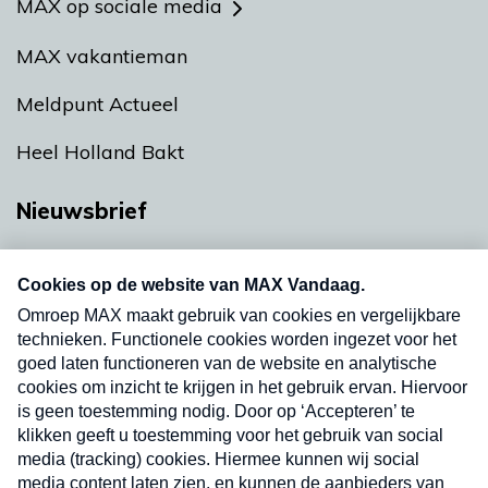
MAX op sociale media
MAX vakantieman
Meldpunt Actueel
Heel Holland Bakt
Nieuwsbrief
Neem hier een gratis abonnement op onze
nieuwsbrief. Elke vrijdag- en dinsdagochtend in
uw mailbox.
Verzend