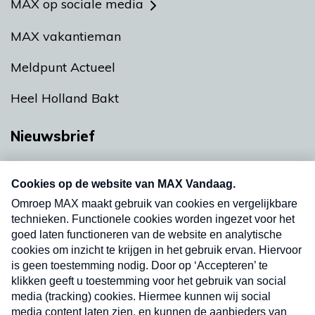
MAX op sociale media
MAX vakantieman
Meldpunt Actueel
Heel Holland Bakt
Nieuwsbrief
Neem hier een gratis abonnement op onze
nieuwsbrief. Elke vrijdag- en dinsdagochtend in
uw mailbox.
Verzend