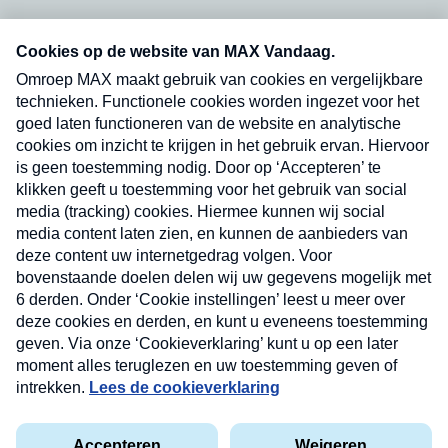
Neem hier een gratis abonnement op onze
nieuwsbrief. Elke vrijdag- en dinsdagochtend in
uw mailbox.
Verzend
Nieuwsbrief
Neem hier een gratis abonnement op onze
nieuwsbrief. Elke vrijdag- en dinsdagochtend in uw
mailbox.
Contact
Algemene voorwaarden
Privacyverklaring
Cookieverklaring