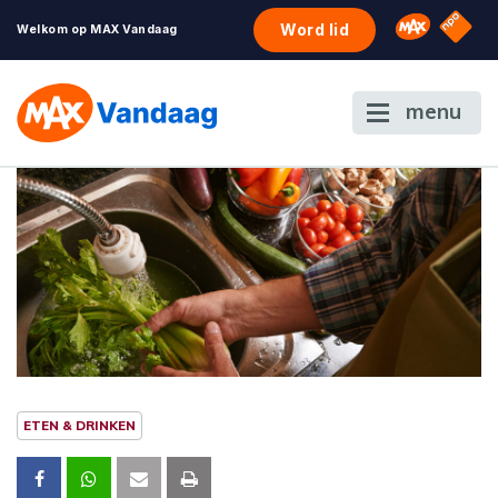
NPO S
Omroep 
Word lid
Welkom op MAX Vandaag
menu
ETEN & DRINKEN