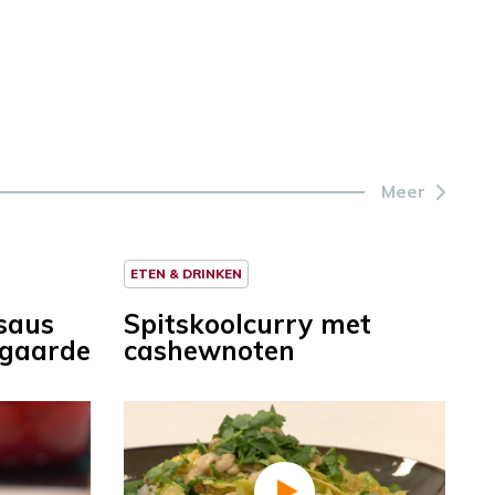
Meer
ETEN & DRINKEN
 saus
Spitskoolcurry met
egaarde
cashewnoten