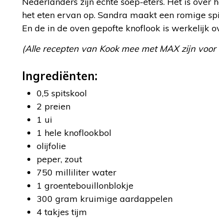
Nederlanders zijn echte soep-eters. Het is over
het eten ervan op. Sandra maakt een romige spi
En de in de oven gepofte knoflook is werkelijk ov
(Alle recepten van Kook mee met MAX zijn voor
Ingrediënten:
0,5 spitskool
2 preien
1 ui
1 hele knoflookbol
olijfolie
peper, zout
750 milliliter water
1 groentebouillonblokje
300 gram kruimige aardappelen
4 takjes tijm