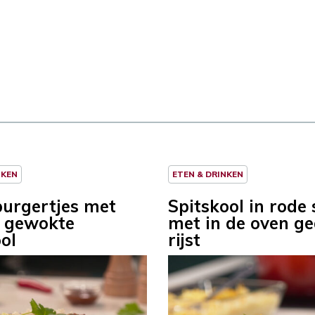
NKEN
ETEN & DRINKEN
burgertjes met
Spitskool in rode
en gewokte
met in de oven g
ol
rijst