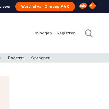
NPO Star
Omroep MAX
s voor
Word lid van Omroep MAX
Inloggen
Registreren
s
Podcast
Oproepen
CULTUUR
NATUUR & MILIEU
REIZEN & VERKEER