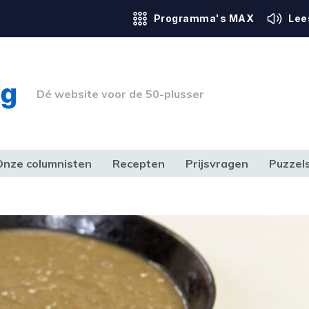
Programma's MAX
Lee
Dé website voor de 50-plusser
Onze columnisten
Recepten
Prijsvragen
Puzzel
ERK & RECHT
GEZONDHEID & SPORT
HUIS, TUIN & HOBBY
MEDIA & 