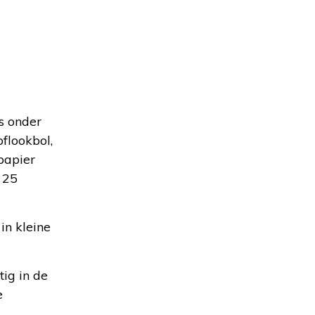
as onder
oflookbol,
papier
 25
in kleine
tig in de
e