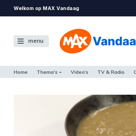
Welkom op MAX Vandaag
menu
Home
Thema’s
Video’s
TV & Radio
CONSUMENT
ETEN & DRINKEN
FAMILIE & RELATIE
GELD, W
TERUG NAAR TOEN