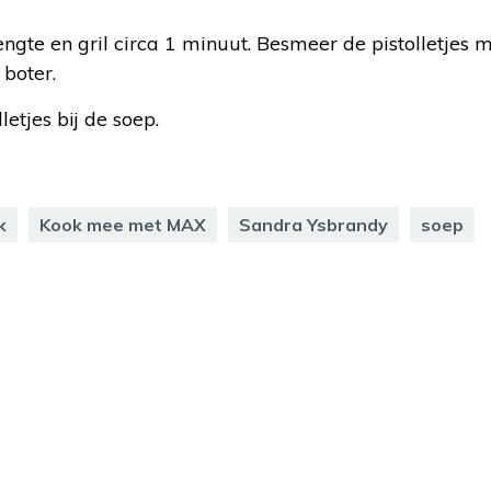
 lengte en gril circa 1 minuut. Besmeer de pistolletjes 
boter.
etjes bij de soep.
k
Kook mee met MAX
Sandra Ysbrandy
soep