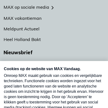
MAX op sociale media
MAX vakantieman
Meldpunt Actueel
Heel Holland Bakt
Nieuwsbrief
Neem hier een gratis abonnement op onze
nieuwsbrief. Elke vrijdag- en dinsdagochtend in
uw mailbox.
Verzend