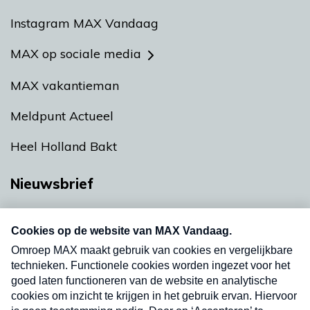
Instagram MAX Vandaag
MAX op sociale media
MAX vakantieman
Meldpunt Actueel
Heel Holland Bakt
Nieuwsbrief
Neem hier een gratis abonnement op onze
nieuwsbrief. Elke vrijdag- en dinsdagochtend in
uw mailbox.
Verzend