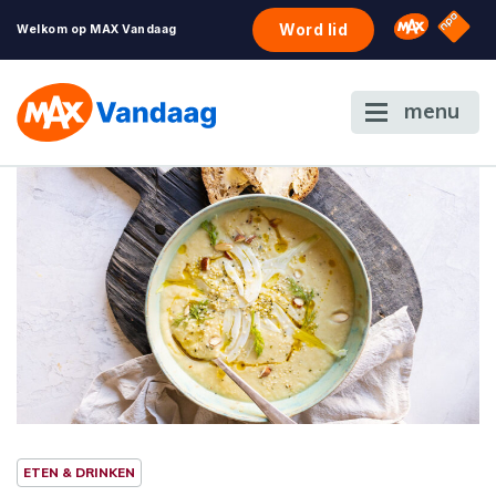
NPO S
Omroep 
Word lid
Welkom op MAX Vandaag
menu
ETEN & DRINKEN