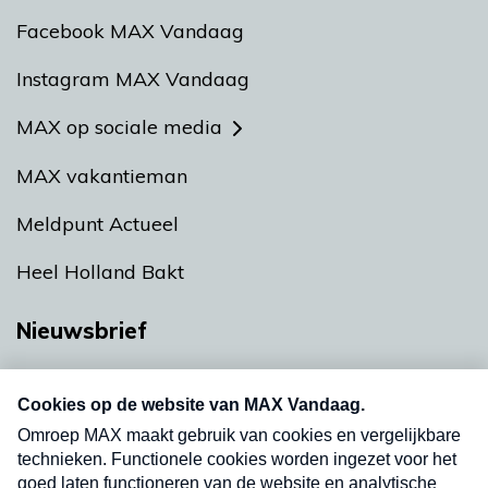
Facebook MAX Vandaag
Instagram MAX Vandaag
MAX op sociale media
MAX vakantieman
Meldpunt Actueel
Heel Holland Bakt
Nieuwsbrief
Neem hier een gratis abonnement op onze
nieuwsbrief. Elke vrijdag- en dinsdagochtend in
uw mailbox.
Verzend