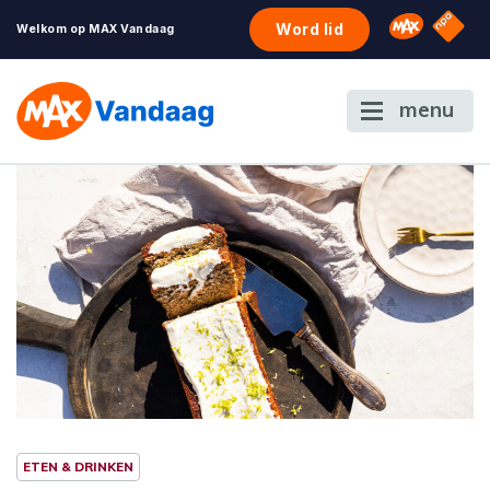
NPO S
Omroep 
Word lid
Welkom op MAX Vandaag
menu
ETEN & DRINKEN