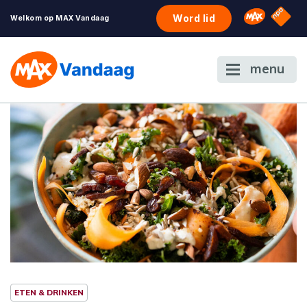
NPO S
Omroep 
Word lid
Welkom op MAX Vandaag
menu
ETEN & DRINKEN