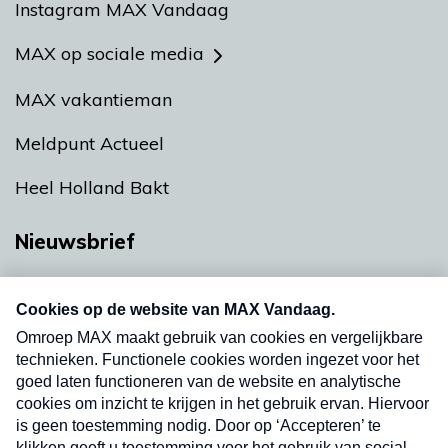
Instagram MAX Vandaag
MAX op sociale media
MAX vakantieman
Meldpunt Actueel
Heel Holland Bakt
Nieuwsbrief
Neem hier een gratis abonnement op onze
nieuwsbrief. Elke vrijdag- en dinsdagochtend in
uw mailbox.
Verzend