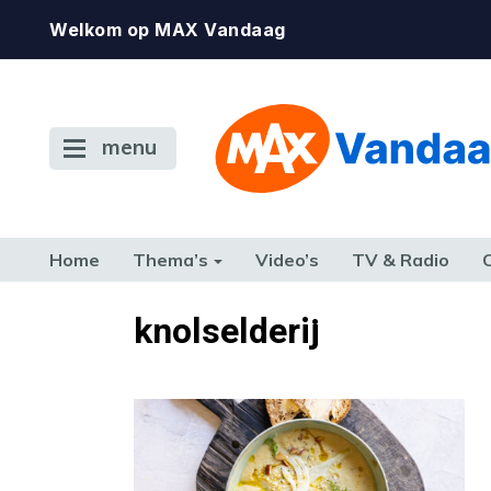
Welkom op MAX Vandaag
menu
Home
Thema’s
Video’s
TV & Radio
CONSUMENT
ETEN & DRINKEN
FAMILIE & RELATIE
GELD, W
knolselderij
TERUG NAAR TOEN