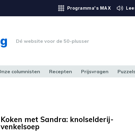
Programma's MAX
Lee
Dé website voor de 50-plusser
Onze columnisten
Recepten
Prijsvragen
Puzzel
ERK & RECHT
GEZONDHEID & SPORT
HUIS, TUIN & HOBBY
MEDIA & 
Koken met Sandra: knolselderij-
venkelsoep