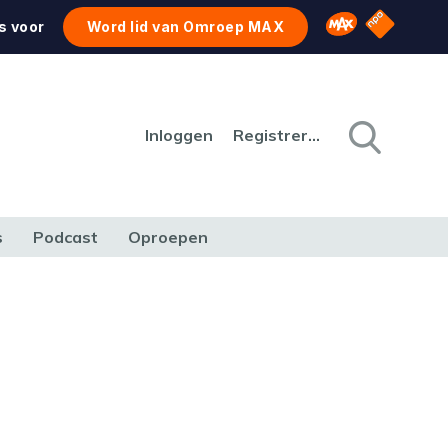
NPO Star
Omroep MAX
s voor
Word lid van Omroep MAX
Inloggen
Registreren
s
Podcast
Oproepen
CULTUUR
NATUUR & MILIEU
REIZEN & VERKEER