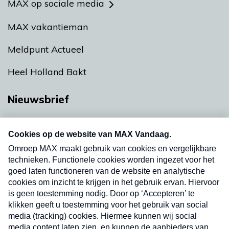
MAX op sociale media
MAX vakantieman
Meldpunt Actueel
Heel Holland Bakt
Nieuwsbrief
Neem hier een gratis abonnement op onze
nieuwsbrief. Elke vrijdag- en dinsdagochtend in
uw mailbox.
Verzend