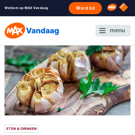
NPO S
Omroep 
Word lid
Welkom op MAX Vandaag
menu
ETEN & DRINKEN