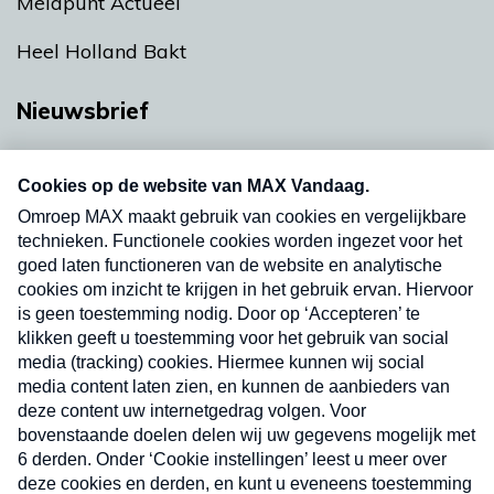
Meldpunt Actueel
Heel Holland Bakt
Nieuwsbrief
Neem hier een gratis abonnement op onze
nieuwsbrief. Elke vrijdag- en dinsdagochtend in
uw mailbox.
Verzend
Nieuwsbrief