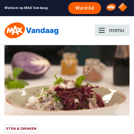
NPO S
Omroep 
Word lid
Welkom op MAX Vandaag
menu
ETEN & DRINKEN