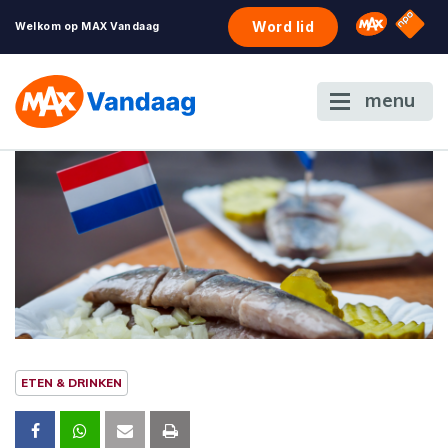
NPO S
Omroep 
Word lid
Welkom op MAX Vandaag
menu
ETEN & DRINKEN