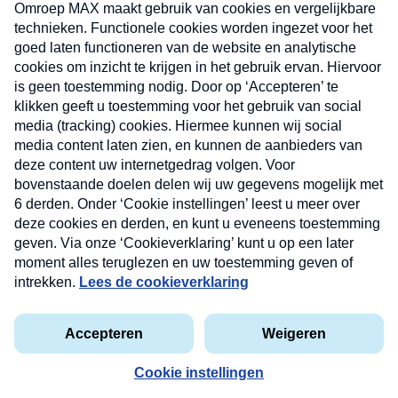
uw mailbox.
Verzend
Nieuwsbrief
Neem hier een gratis abonnement op onze
nieuwsbrief. Elke vrijdag- en dinsdagochtend in uw
mailbox.
Contact
Algemene voorwaarden
Privacyverklaring
Cookieverklaring
Kwetsbaarheid melden
privacyverklaring
Copyright © 2026 MAX Vandaag -
Omroep MAX