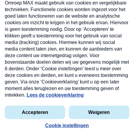
uw mailbox.
Verzend
Nieuwsbrief
Neem hier een gratis abonnement op onze
nieuwsbrief. Elke vrijdag- en dinsdagochtend in uw
mailbox.
Contact
Algemene voorwaarden
Privacyverklaring
Cookieverklaring
Kwetsbaarheid melden
privacyverklaring
Copyright © 2026 MAX Vandaag -
Omroep MAX