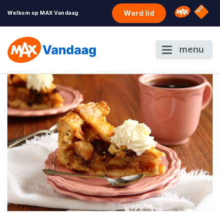
NPO S
Omroep 
Word lid
Welkom op MAX Vandaag
menu