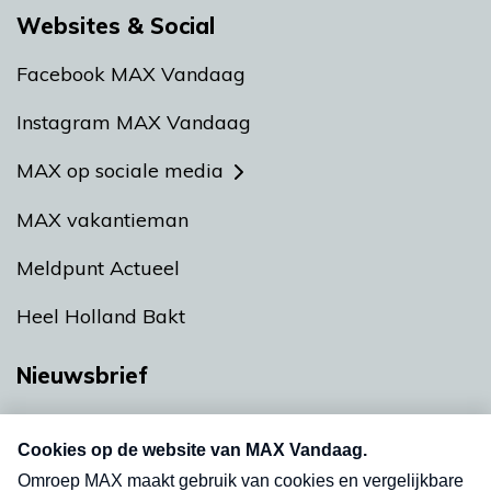
Websites & Social
Facebook MAX Vandaag
Instagram MAX Vandaag
MAX op sociale media
MAX vakantieman
Meldpunt Actueel
Heel Holland Bakt
Nieuwsbrief
Neem hier een gratis abonnement op onze
nieuwsbrief. Elke vrijdag- en dinsdagochtend in
uw mailbox.