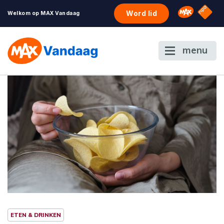
NPO S
Omroep 
Word lid
Welkom op MAX Vandaag
menu
ETEN & DRINKEN