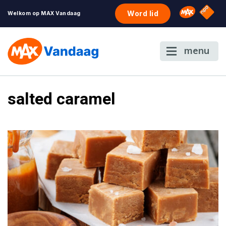
NPO S
Omroep 
Word lid
Welkom op MAX Vandaag
menu
salted caramel