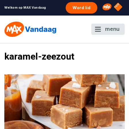
NPO S
Omroep 
Word lid
Welkom op MAX Vandaag
menu
karamel-zeezout