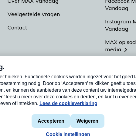
Over MAX Vandaag
Facebook 
Vandaag
Veelgestelde vragen
Instagram 
Contact
Vandaag
MAX op soc
media
MAX vakan
Meldpunt A
Heel Hollan
aarden
Privacyverklaring
Cookieverklaring