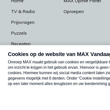
Home
MAX Opinie Panel
TV & Radio
Oproepen
Prijsvragen
Puzzels
Recepten
Podcasts
Contact
Algemene voorw
Kwetsbaarheid melden