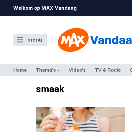
Welkom op MAX Vandaag
menu
Home
Thema’s
Video’s
TV & Radio
CONSUMENT
ETEN & DRINKEN
FAMILIE & RELATIE
GELD, W
smaak
TERUG NAAR TOEN