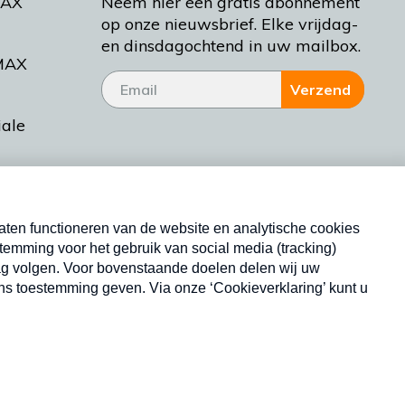
MAX
Neem hier een gratis abonnement
op onze nieuwsbrief. Elke vrijdag-
en dinsdagochtend in uw mailbox.
MAX
Verzend
iale
tieman
ctueel
Nieuwsbrief
d Bakt
Neem hier een gratis abonnement op onze
nieuwsbrief. Elke vrijdag- en dinsdagochtend in uw
mailbox.
Copyright © 2026 MAX Vandaag -
Omroep MAX
privacyverklaring