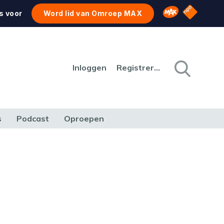
NPO Star
Omroep MAX
s voor
Word lid van Omroep MAX
Inloggen
Registreren
s
Podcast
Oproepen
CULTUUR
NATUUR & MILIEU
REIZEN & VERKEER