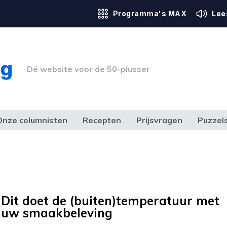
Programma's MAX
Lee
Dé website voor de 50-plusser
Onze columnisten
Recepten
Prijsvragen
Puzzel
ERK & RECHT
GEZONDHEID & SPORT
HUIS, TUIN & HOBBY
MEDIA & 
Dit doet de (buiten)temperatuur met
uw smaakbeleving