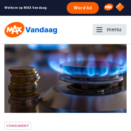
NPO S
Omroep 
Word lid
Welkom op MAX Vandaag
menu
CONSUMENT