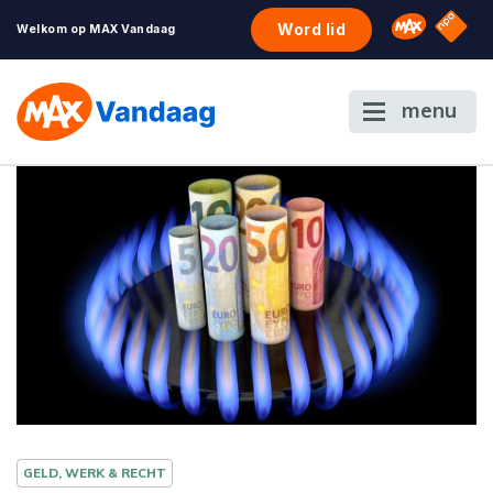
NPO S
Omroep 
Word lid
Welkom op MAX Vandaag
menu
GELD, WERK & RECHT