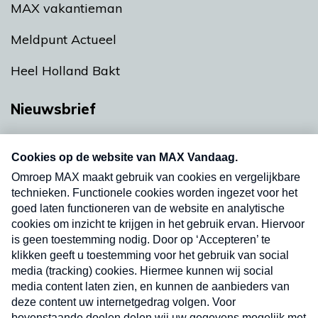
MAX vakantieman
Meldpunt Actueel
Heel Holland Bakt
Nieuwsbrief
Neem hier een gratis abonnement op onze
nieuwsbrief. Elke vrijdag- en dinsdagochtend in
uw mailbox.
Verzend