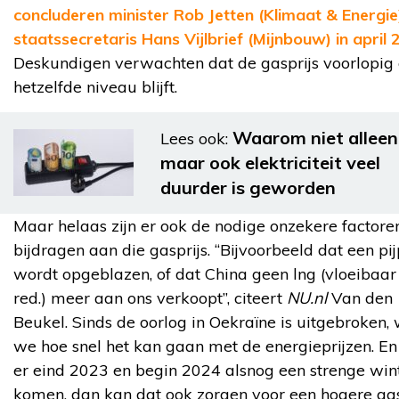
concluderen minister Rob Jetten (Klimaat & Energie
staatssecretaris Hans Vijlbrief (Mijnbouw) in april
Deskundigen verwachten dat de gasprijs voorlopig
hetzelfde niveau blijft.
Waarom niet alleen
Lees ook:
maar ook elektriciteit veel
duurder is geworden
Maar helaas zijn er ook de nodige onzekere factoren
bijdragen aan die gasprijs. “Bijvoorbeeld dat een pijp
wordt opgeblazen, of dat China geen lng (vloeibaar
red.) meer aan ons verkoopt”, citeert
NU.nl
Van den
Beukel. Sinds de oorlog in Oekraïne is uitgebroken,
we hoe snel het kan gaan met de energieprijzen. E
er eind 2023 en begin 2024 alsnog een strenge win
komen, dan kan dat ook zorgen voor een hogere gasp