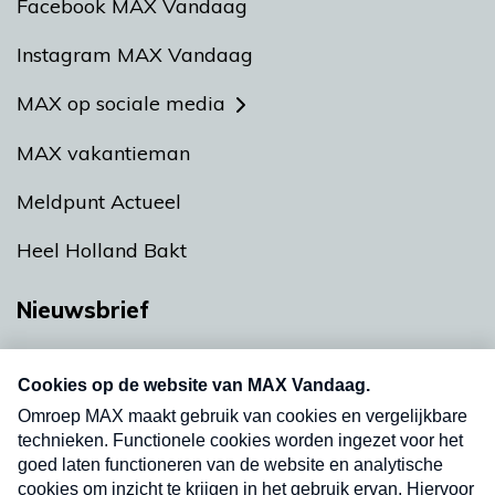
Facebook MAX Vandaag
Instagram MAX Vandaag
MAX op sociale media
MAX vakantieman
Meldpunt Actueel
Heel Holland Bakt
Nieuwsbrief
Neem hier een gratis abonnement op onze
nieuwsbrief. Elke vrijdag- en dinsdagochtend in
uw mailbox.
Verzend