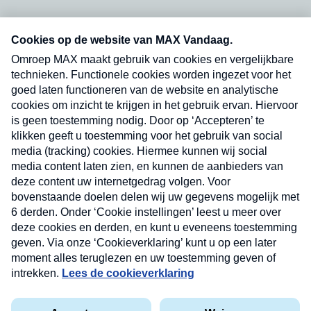
Neem hier een gratis abonnement op onze
nieuwsbrief. Elke vrijdag- en dinsdagochtend in
uw mailbox.
Verzend
Nieuwsbrief
Neem hier een gratis abonnement op onze
nieuwsbrief. Elke vrijdag- en dinsdagochtend in uw
mailbox.
Contact
Algemene voorwaarden
Privacyverklaring
Cookieverklaring