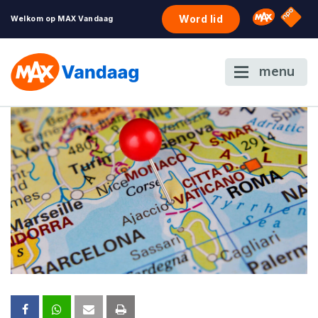
NPO S
Omroep 
Word lid
Welkom op MAX Vandaag
menu