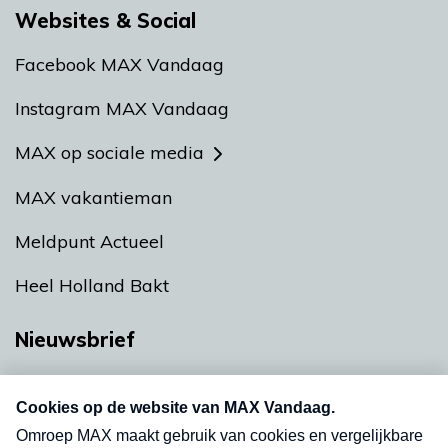
Websites & Social
Facebook MAX Vandaag
Instagram MAX Vandaag
MAX op sociale media
MAX vakantieman
Meldpunt Actueel
Heel Holland Bakt
Nieuwsbrief
Neem hier een gratis abonnement op onze
nieuwsbrief. Elke vrijdag- en dinsdagochtend in
uw mailbox.