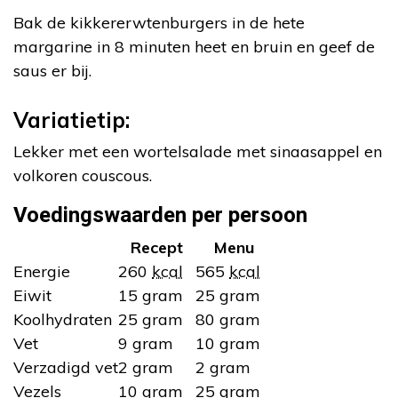
Bak de kikkererwtenburgers in de hete
margarine in 8 minuten heet en bruin en geef de
saus er bij.
Variatietip:
Lekker met een wortelsalade met sinaasappel en
volkoren couscous.
Voedingswaarden per persoon
Recept
Menu
Energie
260
kcal
565
kcal
Eiwit
15 gram
25 gram
Koolhydraten
25 gram
80 gram
Vet
9 gram
10 gram
Verzadigd vet
2 gram
2 gram
Vezels
10 gram
25 gram