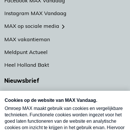
Facebook MAX Vandaag
Instagram MAX Vandaag
MAX op sociale media
MAX vakantieman
Meldpunt Actueel
Heel Holland Bakt
Nieuwsbrief
Neem hier een gratis abonnement op onze
nieuwsbrief. Elke vrijdag- en dinsdagochtend in
uw mailbox.
Verzend