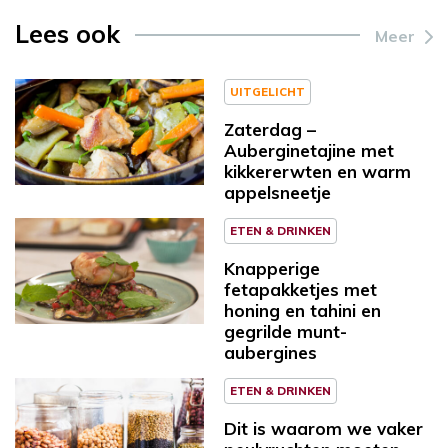
Lees ook
Meer
UITGELICHT
Zaterdag –
Auberginetajine met
kikkererwten en warm
appelsneetje
ETEN & DRINKEN
Knapperige
fetapakketjes met
honing en tahini en
gegrilde munt-
aubergines
ETEN & DRINKEN
Dit is waarom we vaker