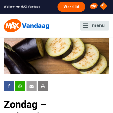
NPO S
Omroep 
Word lid
Welkom op MAX Vandaag
menu
Zondag –