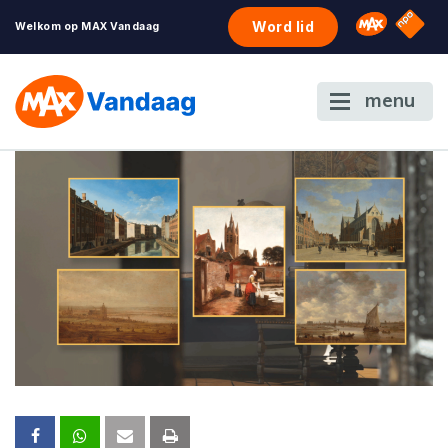
NPO S
Omroep 
Word lid
Welkom op MAX Vandaag
menu