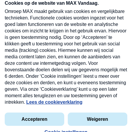
nieuwsbrief. Elke vrijdag- en dinsdagochtend in
uw mailbox.
Verzend
Nieuwsbrief
Neem hier een gratis abonnement op onze
nieuwsbrief. Elke vrijdag- en dinsdagochtend in uw
mailbox.
Contact
Algemene voorwaarden
Privacyverklaring
Cookieverklaring
Kwetsbaarheid melden
privacyverklaring
Copyright © 2026 MAX Vandaag -
Omroep MAX