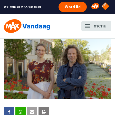
NPO S
Omroep 
Word lid
Welkom op MAX Vandaag
menu