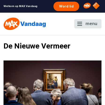
NPO S
Omroep 
Word lid
Welkom op MAX Vandaag
menu
De Nieuwe Vermeer