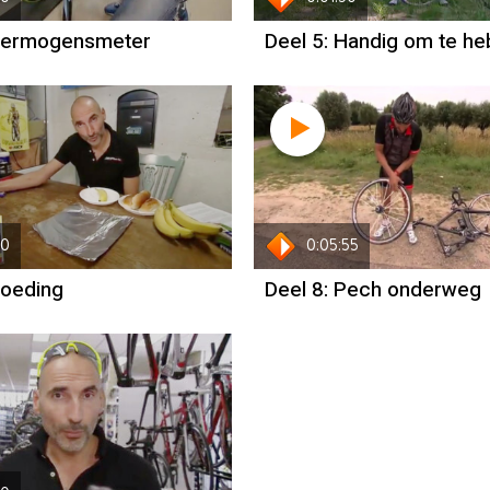
 Vermogensmeter
Deel 5: Handig om te h
10
0:05:55
Voeding
Deel 8: Pech onderweg