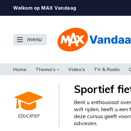
Welkom op MAX Vandaag
menu
Home
Thema’s
Video’s
TV & Radio
CONSUMENT
ETEN & DRINKEN
FAMILIE & RELATIE
GELD, W
Sportief fi
TERUG NAAR TOEN
Bent u enthousiast ove
wilt rijden, heeft u een
deze cursus geeft voor
EDUCATIEF
adviezen.