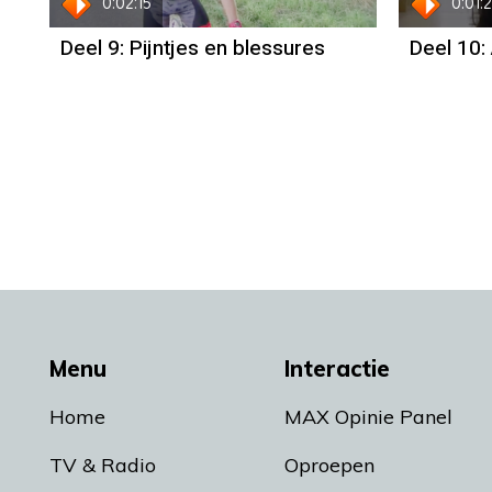
0:02:15
0:01:
Deel 9: Pijntjes en blessures
Deel 10: 
Menu
Interactie
Home
MAX Opinie Panel
TV & Radio
Oproepen