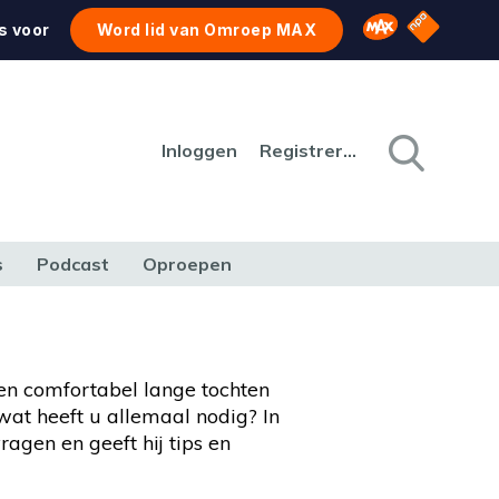
NPO Star
Omroep MAX
s voor
Word lid van Omroep MAX
Inloggen
Registreren
s
Podcast
Oproepen
CULTUUR
NATUUR & MILIEU
REIZEN & VERKEER
 en comfortabel lange tochten
n wat heeft u allemaal nodig? In
agen en geeft hij tips en