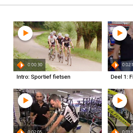
0:00:30
0:02:
Intro: Sportief fietsen
Deel 1: 
0:02:05
0:01: