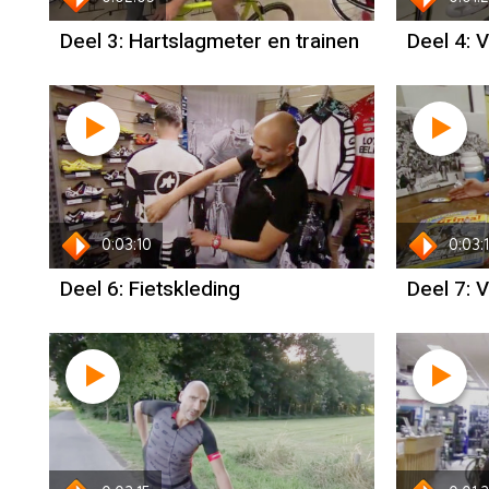
Deel 3: Hartslagmeter en trainen
Deel 4:
0:03:10
0:03:
Deel 6: Fietskleding
Deel 7: 