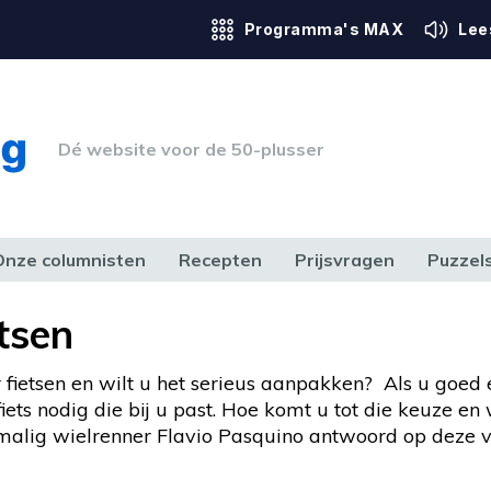
Programma's MAX
Lee
Dé website voor de 50-plusser
Onze columnisten
Recepten
Prijsvragen
Puzzel
ERK & RECHT
GEZONDHEID & SPORT
HUIS, TUIN & HOBBY
MEDIA & 
etsen
r fietsen en wilt u het serieus aanpakken? Als u goed
 fiets nodig die bij u past. Hoe komt u tot die keuze e
malig wielrenner Flavio Pasquino antwoord op deze vr