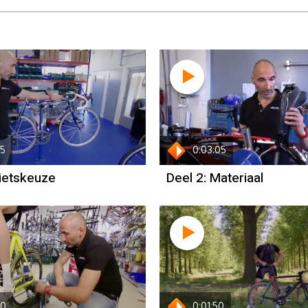
15
0:03:05
Fietskeuze
Deel 2: Materiaal
20
0:01:50