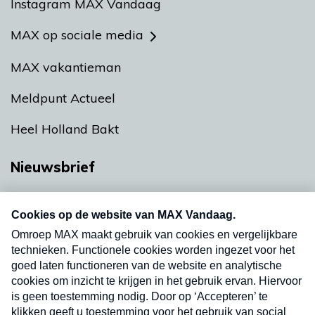
Instagram MAX Vandaag
MAX op sociale media
MAX vakantieman
Meldpunt Actueel
Heel Holland Bakt
Nieuwsbrief
Neem hier een gratis abonnement op onze
nieuwsbrief. Elke vrijdag- en dinsdagochtend in
uw mailbox.
Verzend