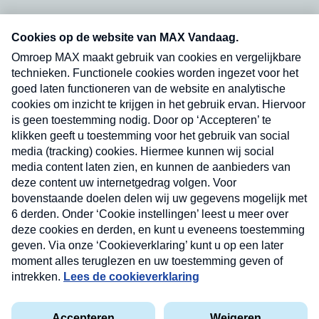
Neem hier een gratis abonnement op onze
nieuwsbrief. Elke vrijdag- en dinsdagochtend in
uw mailbox.
Verzend
Nieuwsbrief
Neem hier een gratis abonnement op onze
nieuwsbrief. Elke vrijdag- en dinsdagochtend in uw
mailbox.
Contact
Algemene voorwaarden
Privacyverklaring
Cookieverklaring