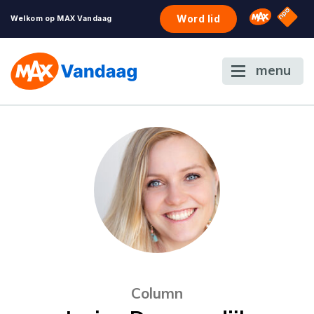
NPO S
Omroep 
Word lid
Welkom op MAX Vandaag
menu
Column