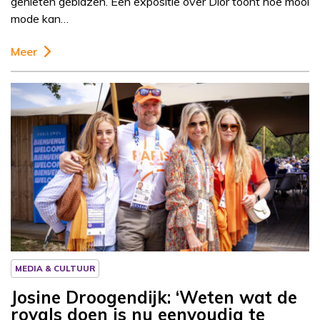
genieten geblazen. Een expositie over Dior toont hoe mooi
mode kan…
Meer
Column
Josine Droogendijk
MEDIA & CULTUUR
Josine Droogendijk: ‘Weten wat de
royals doen is nu eenvoudig te