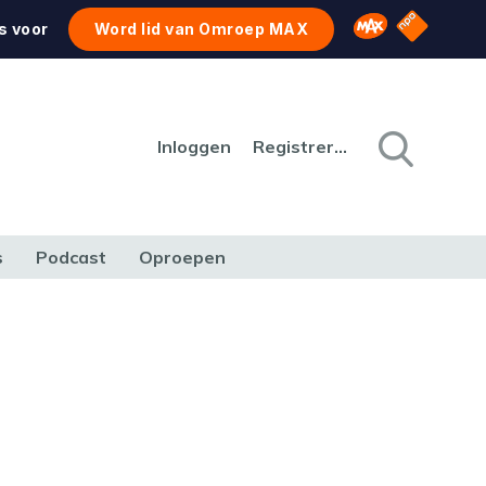
NPO Star
Omroep MAX
s voor
Word lid van Omroep MAX
Inloggen
Registreren
s
Podcast
Oproepen
CULTUUR
NATUUR & MILIEU
REIZEN & VERKEER