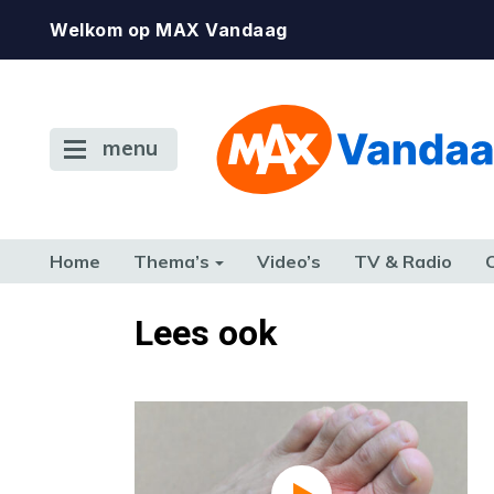
Welkom op MAX Vandaag
menu
Home
Thema’s
Video’s
TV & Radio
CONSUMENT
ETEN & DRINKEN
FAMILIE & RELATIE
GELD, W
Lees ook
TERUG NAAR TOEN