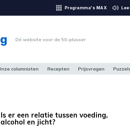
Programma's MAX
Lee
Dé website voor de 50-plusser
Onze columnisten
Recepten
Prijsvragen
Puzzel
ERK & RECHT
GEZONDHEID & SPORT
HUIS, TUIN & HOBBY
MEDIA & 
Is er een relatie tussen voeding,
alcohol en jicht?