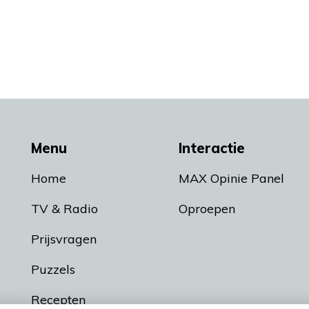
Menu
Interactie
Home
MAX Opinie Panel
TV & Radio
Oproepen
Prijsvragen
Puzzels
Recepten