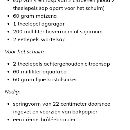
sap van 4 en rasp van 2 citroenen (houd 2
theelepels sap apart voor het schuim)
60 gram maizena
1 theelepel agaragar
200 milliliter haverroom of sojaroom
2 eetlepels wortelsap
Voor het schuim:
2 theelepels achtergehouden citroensap
60 milliliter aquafaba
60 gram fijne kristalsuiker
Nodig:
springvorm van 22 centimeter doorsnee
ingevet en voorzien van bakpapier
een crème-brûléebrander