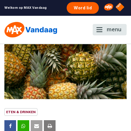
NPO S
Omroep 
Word lid
Welkom op MAX Vandaag
menu
ETEN & DRINKEN