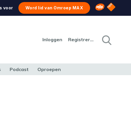
NPO Star
Omroep MAX
s voor
Word lid van Omroep MAX
Inloggen
Registreren
s
Podcast
Oproepen
CULTUUR
NATUUR & MILIEU
REIZEN & VERKEER