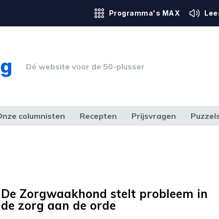
Programma's MAX
Lee
Dé website voor de 50-plusser
Onze columnisten
Recepten
Prijsvragen
Puzzel
ERK & RECHT
GEZONDHEID & SPORT
HUIS, TUIN & HOBBY
MEDIA & 
De Zorgwaakhond stelt probleem in
de zorg aan de orde