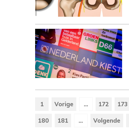
1
Vorige
...
172
173
180
181
...
Volgende