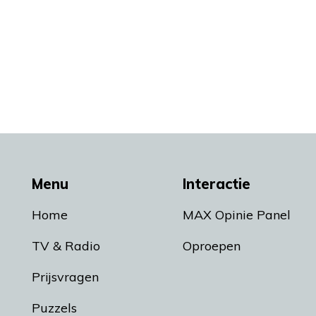
Menu
Interactie
Home
MAX Opinie Panel
TV & Radio
Oproepen
Prijsvragen
Puzzels