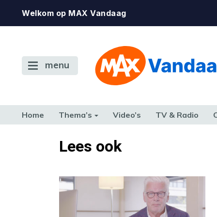
Welkom op MAX Vandaag
menu
Home
Thema’s
Video’s
TV & Radio
CONSUMENT
ETEN & DRINKEN
FAMILIE & RELATIE
GELD, W
Lees ook
TERUG NAAR TOEN